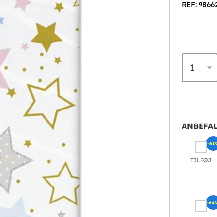
REF: 9866
ANBEFAL
-61
TILFØJ
-64