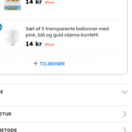
14 kr
39 kr
%
Sæt af 5 transparente ballonner med
pink, blå og guld stjerne konfetti
14 kr
39 kr
TILBEHØR
SE
ETUR
METODE