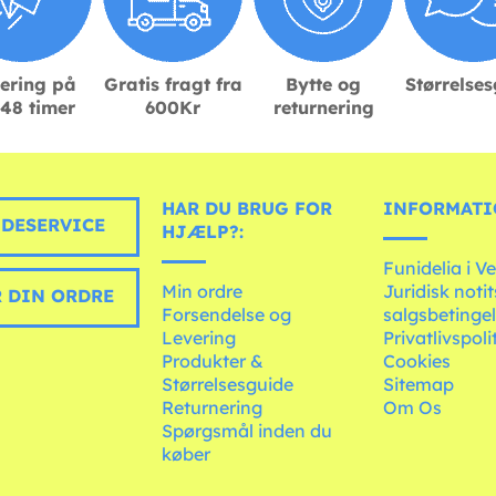
ering på
Gratis fragt fra
Bytte og
Størrelse
48 timer
600Kr
returnering
HAR DU BRUG FOR
INFORMATI
DESERVICE
HJÆLP?:
Funidelia i V
Min ordre
Juridisk noti
 DIN ORDRE
Forsendelse og
salgsbetingel
Levering
Privatlivspoli
Produkter &
Cookies
Størrelsesguide
Sitemap
Returnering
Om Os
Spørgsmål inden du
køber