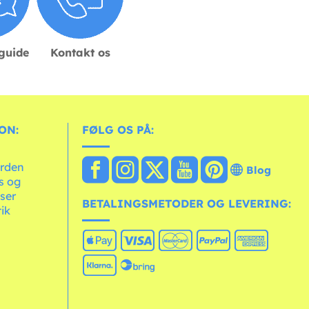
sguide
Kontakt os
ON:
FØLG OS PÅ:
erden
Blog
ts og
ser
BETALINGSMETODER OG LEVERING:
tik