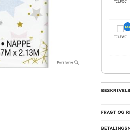
TILFØJ
-64
TILFØJ
Forstørre
BESKRIVEL
FRAGT OG R
BETALINGS