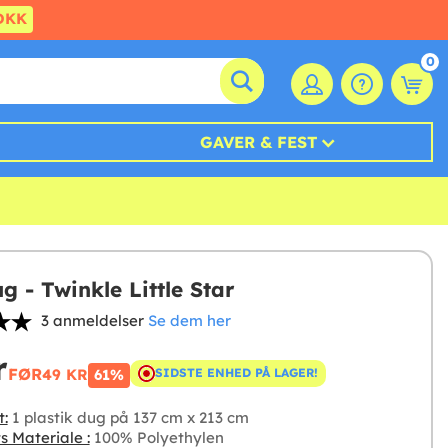
DKK
0
GAVER & FEST
g - Twinkle Little Star
3 anmeldelser
Se dem her
r
FØR
49 KR
SIDSTE ENHED PÅ LAGER!
61%
t:
1 plastik dug på 137 cm x 213 cm
s Materiale :
100% Polyethylen