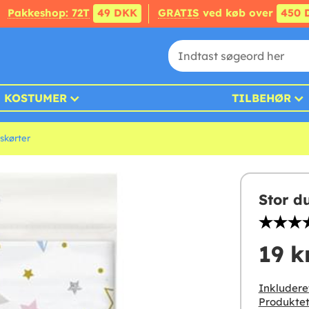
Pakkeshop: 72T
49 DKK
GRATIS
ved køb over
450 
KOSTUMER
TILBEHØR
skørter
Stor du
19 k
Inkludere
Produktet