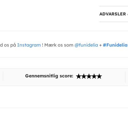
ADVARSLER 
ed os på
Instagram
! Mærk os som
@funidelia
+
#Funidelia
Gennemsnitlig score: