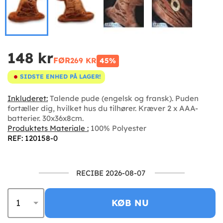
148 kr
FØR
269 KR
45%
SIDSTE ENHED PÅ LAGER!
Inkluderet:
Talende pude (engelsk og fransk). Puden
fortæller dig, hvilket hus du tilhører. Kræver 2 x AAA-
batterier. 30x36x8cm.
Produktets Materiale :
100% Polyester
REF: 120158-0
RECIBE 2026-08-07
KØB NU