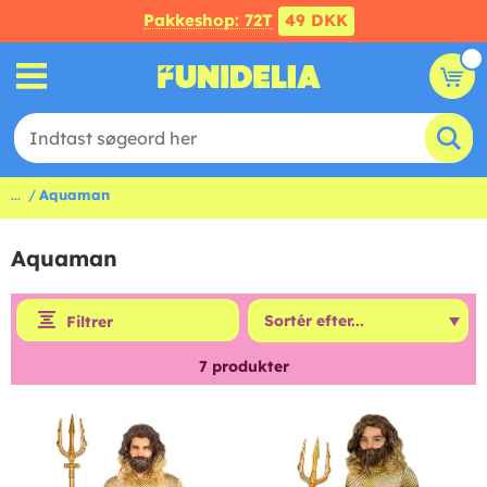
Pakkeshop: 72T
49 DKK
...
Aquaman
Aquaman
Filtrer
7
produkter