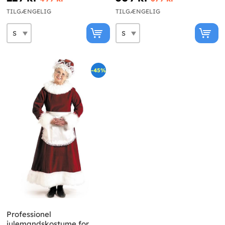
TILGÆNGELIG
TILGÆNGELIG
-45%
Professionel
julemandskostume for