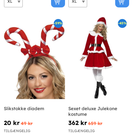
-59%
-45%
Slikstokke diadem
Sexet deluxe Julekone
kostume
20 kr
362 kr
49 kr
659 kr
TILGÆNGELIG
TILGÆNGELIG