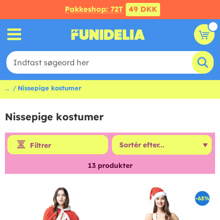
Pakkeshop: 72T
49 DKK
...
Nissepige kostumer
Nissepige kostumer
Filtrer
13
produkter
-63%