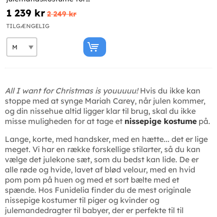
kvinder
1 239 kr
2 249 kr
TILGÆNGELIG
All I want for Christmas is youuuuu!
Hvis du ikke kan
stoppe med at synge Mariah Carey, når julen kommer,
og din nissehue altid ligger klar til brug, skal du ikke
misse muligheden for at tage et
nissepige kostume
på.
Lange, korte, med handsker, med en hætte... det er lige
meget. Vi har en række forskellige stilarter, så du kan
vælge det julekone sæt, som du bedst kan lide. De er
alle røde og hvide, lavet af blød velour, med en hvid
pom pom på huen og med et sort bælte med et
spænde. Hos Funidelia finder du de mest originale
nissepige kostumer til piger og kvinder og
julemandedragter til babyer, der er perfekte til til