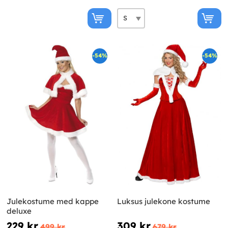
-54%
-54%
Julekostume med kappe
Luksus julekone kostume
deluxe
229 kr
309 kr
499 kr
679 kr