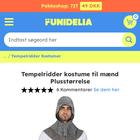
Pakkeshop: 72T
49 DKK
0
...
Tempelridder Kostumer
Tempelridder kostume til mænd
Plusstørrelse
6 Kommentarer
Se dem her