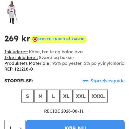
269 kr
SIDSTE ENHED PÅ LAGER!
Inkluderet:
Kåbe, bælte og balaclava
Ikke inkluderet:
Sværd og bukser
Produktets Materiale :
95% polyester, 5% polyvinylchlorid
REF: 121218-0
STØRRELSE:
Størrelsesguide
S
M
L
XL
XXL
XXXL
RECIBE 2026-08-11
KØB NU