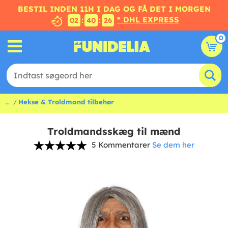
BESTIL INDEN 11H I DAG OG FÅ DET I MORGEN
* DHL EXPRESS
:
:
02
40
25
0
...
Hekse & Troldmand tilbehør
Troldmandsskæg til mænd
5 Kommentarer
Se dem her