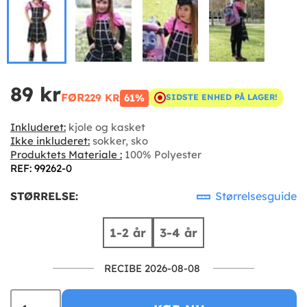
89 kr
FØR
229 KR
61%
SIDSTE ENHED PÅ LAGER!
Inkluderet:
kjole og kasket
Ikke inkluderet:
sokker, sko
Produktets Materiale :
100% Polyester
REF: 99262-0
STØRRELSE:
Størrelsesguide
1-2 år
3-4 år
RECIBE 2026-08-08