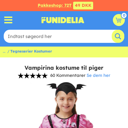
Pakkeshop: 72T
49 DKK
0
...
Tegneserier Kostumer
Vampirina kostume til piger
60 Kommentarer
Se dem her