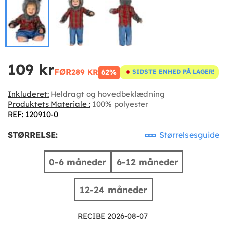
109 kr
FØR
289 KR
62%
SIDSTE ENHED PÅ LAGER!
Inkluderet:
Heldragt og hovedbeklædning
Produktets Materiale :
100% polyester
REF: 120910-0
STØRRELSE:
Størrelsesguide
0-6 måneder
6-12 måneder
12-24 måneder
RECIBE 2026-08-07