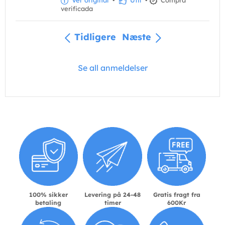
Ver original
•
Útil
•
Compra
verificada
Tidligere
Næste
Se all anmeldelser
100% sikker
Levering på 24-48
Gratis fragt fra
betaling
timer
600Kr