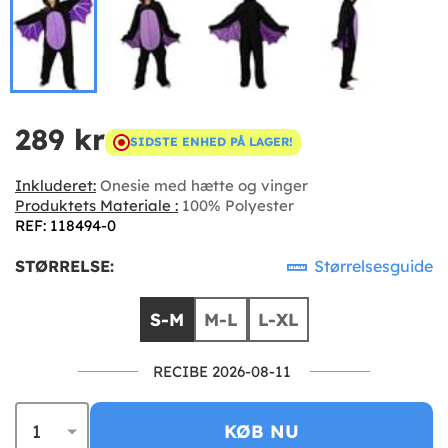
289 kr
SIDSTE ENHED PÅ LAGER!
Inkluderet:
Onesie med hætte og vinger
Produktets Materiale :
100% Polyester
REF: 118494-0
STØRRELSE:
Størrelsesguide
S-M
M-L
L-XL
RECIBE 2026-08-11
KØB NU