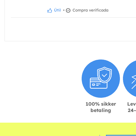
Útil
•
Compra verificada
100% sikker
Lev
betaling
24-