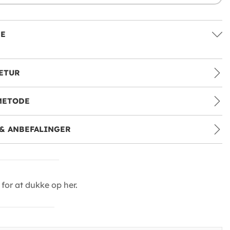
SE
ETUR
METODE
& ANBEFALINGER
for at dukke op her.