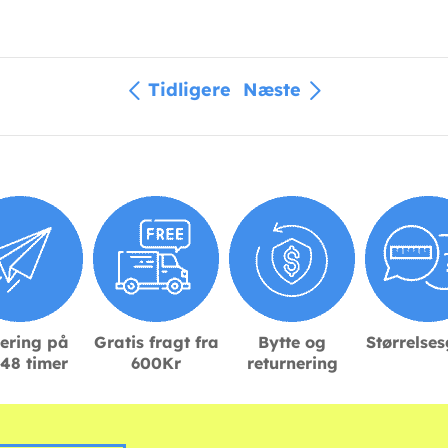
Tidligere
Næste
ering på
Gratis fragt fra
Bytte og
Størrelse
48 timer
600Kr
returnering