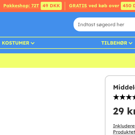
Pakkeshop: 72T
49 DKK
GRATIS
ved køb over
450 
KOSTUMER
TILBEHØR
Middel
29 k
Inkludere
Produktet