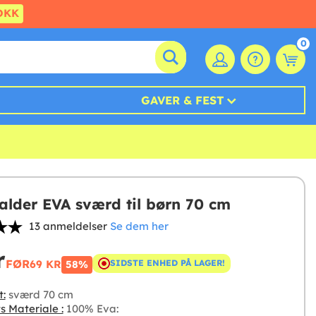
DKK
0
GAVER & FEST
alder EVA sværd til børn 70 cm
13 anmeldelser
Se dem her
r
FØR
69 KR
SIDSTE ENHED PÅ LAGER!
58%
t:
sværd 70 cm
s Materiale :
100% Eva: