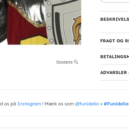
BESKRIVEL
FRAGT OG R
BETALINGS
Forstørre
ADVARSLER 
ed os på
Instagram
! Mærk os som
@funidelia
+
#Funidelia