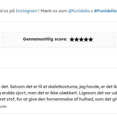
ed os på
Instagram
! Mærk os som
@funidelia
+
#Funidelia
Gennemsnitlig score:
e det. Selvom det er til et skeletkostume, jeg havde, er det
 endda sjovt, men det er ikke ulækkert. Ligesom det ser ud. M
ret stof, for at give den fornemmelse af hulhed, som det giv
cada