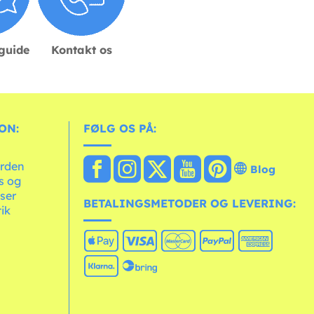
sguide
Kontakt os
ON:
FØLG OS PÅ:
erden
Blog
ts og
ser
BETALINGSMETODER OG LEVERING:
tik