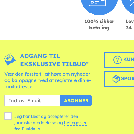
100% sikker
Lev
betaling
24-
ADGANG TIL
KUN
EKSKLUSIVE TILBUD*
Vær den første til at høre om nyheder
SPOR
og kampagner ved at registrere din e-
mailadresse!
ABONNER
Jeg har læst og accepterer den
juridiske meddelelse og
betingelser
fra Funidelia.