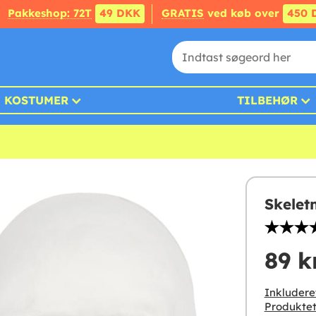
Pakkeshop: 72T
49 DKK
GRATIS
ved køb over
450 
KOSTUMER
TILBEHØR
Skelet
89 k
Inkludere
Produktet