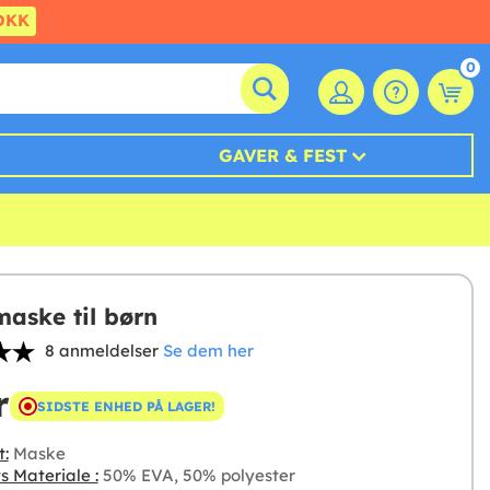
DKK
0
GAVER & FEST
maske til børn
8 anmeldelser
Se dem her
r
SIDSTE ENHED PÅ LAGER!
t:
Maske
s Materiale :
50% EVA, 50% polyester