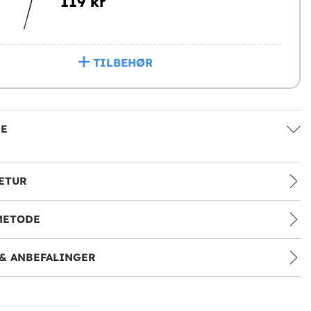
119 kr
TILBEHØR
SE
ETUR
METODE
& ANBEFALINGER