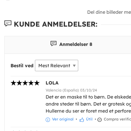
Del dine billeder m
KUNDE ANMELDELSER:
Anmeldelser 8
Bestil ved
LOLA
Valencia (España) 03/10/24
Det er en maske til to børn. De elsked
andre steder til børn. Det er grotesk og
Hullerne du ser er foret med et perfore
Ver original
•
Útil
•
Compra verifi