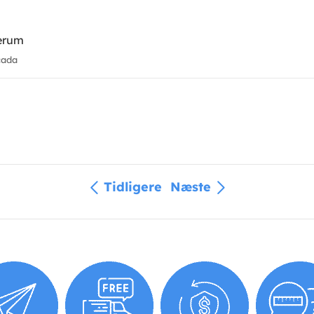
terum
cada
Tidligere
Næste