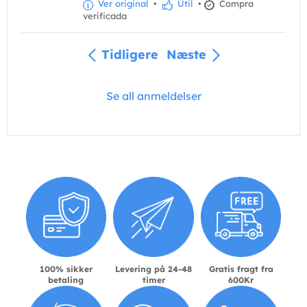
Ver original
•
Útil
•
Compra
verificada
Tidligere
Næste
Se all anmeldelser
100% sikker
Levering på 24-48
Gratis fragt fra
betaling
timer
600Kr