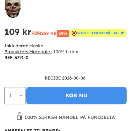
109 kr
FØR
269 KR
59%
SIDSTE ENHED PÅ LAGER!
Inkluderet:
Maske
Produktets Materiale :
100% Latex
REF: 3791-0
RECIBE 2026-08-06
KØB NU
100% SIKKER HANDEL PÅ FUNIDELIA
ANBEFALET TILBEHØR: