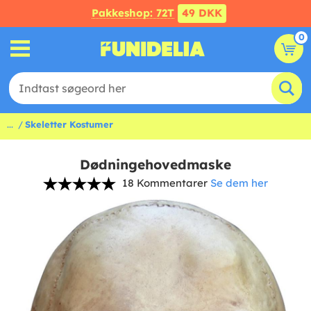
Pakkeshop: 72T
49 DKK
0
...
Skeletter Kostumer
Dødningehovedmaske
18 Kommentarer
Se dem her