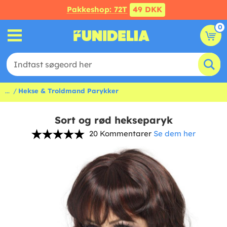
Pakkeshop: 72T
49 DKK
0
...
Hekse & Troldmand Parykker
Sort og rød hekseparyk
20 Kommentarer
Se dem her