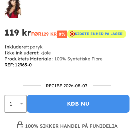
119 kr
FØR
129 KR
8%
SIDSTE ENHED PÅ LAGER!
Inkluderet:
paryk
Ikke inkluderet:
kjole
Produktets Materiale :
100% Syntetiske Fibre
REF: 12965-0
RECIBE 2026-08-07
KØB NU
100% SIKKER HANDEL PÅ FUNIDELIA