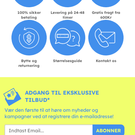
100% sikker
Levering på 24-48
Gratis fragt fra
betaling
timer
600Kr
Bytte og
Størrelsesguide
Kontakt os
returnering
ADGANG TIL EKSKLUSIVE
TILBUD*
Vær den første til at høre om nyheder og
kampagner ved at registrere din e-mailadresse!
ABONNER