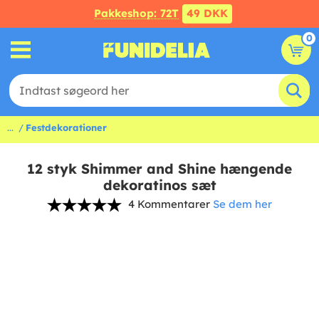
Pakkeshop: 72T
49 DKK
0
...
Festdekorationer
12 styk Shimmer and Shine hængende
dekoratinos sæt
4 Kommentarer
Se dem her