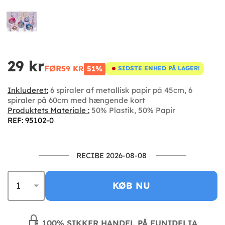
29 kr
FØR
59 KR
51%
SIDSTE ENHED PÅ LAGER!
Inkluderet:
6 spiraler af metallisk papir på 45cm, 6
spiraler på 60cm med hængende kort
Produktets Materiale :
50% Plastik, 50% Papir
REF: 95102-0
RECIBE 2026-08-08
KØB NU
100% SIKKER HANDEL PÅ FUNIDELIA