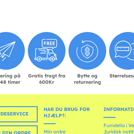
ering på
Gratis fragt fra
Bytte og
Størrelse
48 timer
600Kr
returnering
HAR DU BRUG FOR
INFORMATI
DESERVICE
HJÆLP?:
Funidelia i V
Min ordre
Juridisk noti
 DIN ORDRE