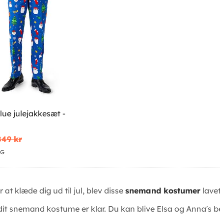
Blue julejakkesæt -
s
849 kr
IG
 at klæde dig ud til jul, blev disse
snemand kostumer
lavet 
g dit snemand kostume er klar. Du kan blive Elsa og Anna's