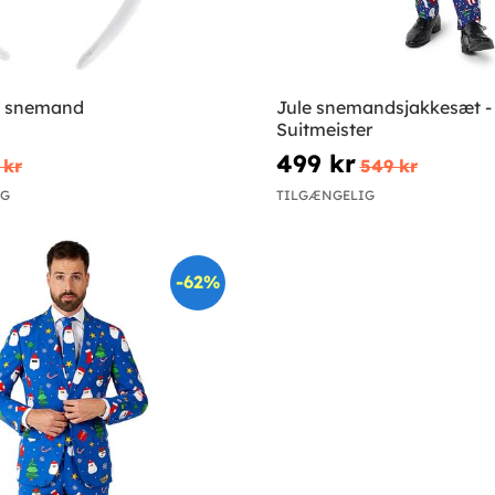
f snemand
Jule snemandsjakkesæt -
Suitmeister
499 kr
 kr
549 kr
IG
TILGÆNGELIG
-62%