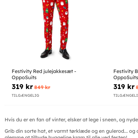
Festivity Red julejakkesæt -
Festivity 
OppoSuits
OppoSuit
319 kr
319 kr
849 kr
TILGÆNGELIG
TILGÆNGEL
Hvis du er en fan af vinter, elsker at lege i sneen, og nyder
Grib din sorte hat, et varmt tørklæde og en gulerod... o
glemme at tilbyde hyggelige kram til alle ved festen!