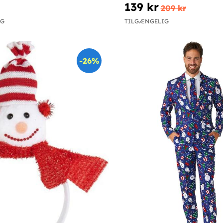
139 kr
209 kr
IG
TILGÆNGELIG
-26%