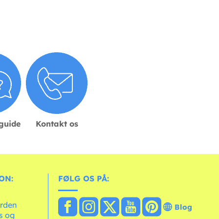
sguide
Kontakt os
ON:
FØLG OS PÅ:
erden
Blog
ts og