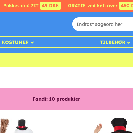
Pakkeshop: 72T
49 DKK
GRATIS
ved køb over
450 
KOSTUMER
TILBEHØR
Fandt:
10
produkter