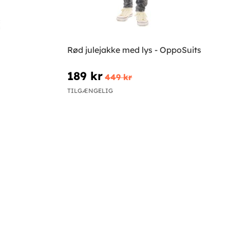
Rød julejakke med lys - OppoSuits
189 kr
449 kr
TILGÆNGELIG