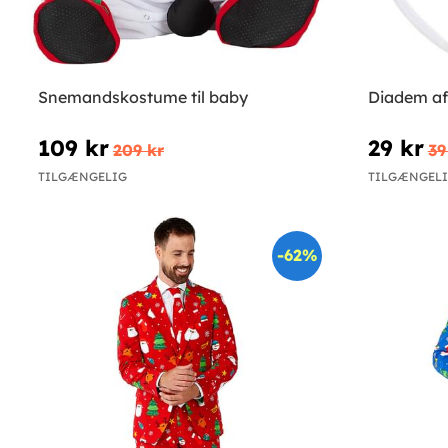
Snemandskostume til baby
Diadem a
109 kr
29 kr
209 kr
39
TILGÆNGELIG
TILGÆNGEL
-62%