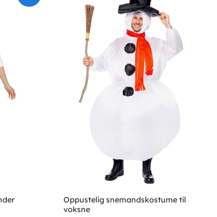
nder
Oppustelig snemandskostume til
voksne