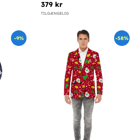
379 kr
TILGÆNGELIG
-9%
-58%