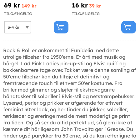
69 kr
16 kr
149 kr
39 kr
TILGÆNGELIG
TILGÆNGELIG
Rock & Roll er ankommet til Funidelia med dette
utrolige tilbehør fra 1950'erne. Et årti med musik og
hårgel. Lad Pink Ladies pin-up-stil og Elvis' quiff og
bakkenbartere tage over. Takket være denne samling af
50'erne tilbehør kan du tilføje et definitivt og
fremtrædende touch til ethvert 50'er kostume. Fra
briller med glimmer og sløjfer til ekstravagante
håndtasker til solbriller i Elvis-stil og netstrømpebukser.
Lyserød, perler og prikker er afgørende for ethvert
feminint 50'er look, og her finder du jakker, solbriller,
tørklæder og øreringe med de mest moderigtige print
fra tiden. Og så ser du altid perfekt ud, så glem ikke at
kæmme dit hår ligesom John Travolta gør i Grease. Du
finder også parykker fra 50'erne, så du kan efterligne to