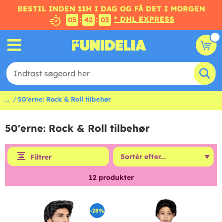
BESTIL INDEN 11H I DAG OG FÅ DET I MORGEN
* DHL EXPRESS
:
:
05
42
02
...
50'erne: Rock & Roll tilbehør
50'erne: Rock & Roll tilbehør
Filtrer
12
produkter
-28%