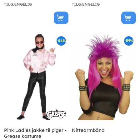
TILGÆNGELIG
TILGÆNGELIG
-54%
-59%
Pink Ladies jakke til piger -
Nittearmbånd
Grease kostume