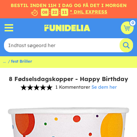
BESTIL INDEN 11H I DAG OG FÅ DET I MORGEN
* DHL EXPRESS
:
:
08
22
10
0
...
fest Briller
8 Fødselsdagskopper - Happy Birthday
1 Kommentarer
Se dem her