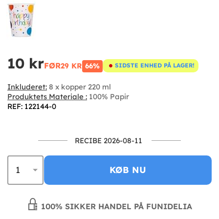
10 kr
FØR
29 KR
66%
SIDSTE ENHED PÅ LAGER!
Inkluderet:
8 x kopper 220 ml
Produktets Materiale :
100% Papir
REF: 122144-0
RECIBE 2026-08-11
KØB NU
100% SIKKER HANDEL PÅ FUNIDELIA