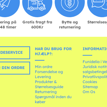
ering på
Gratis fragt fra
Bytte og
Størrelse
48 timer
600Kr
returnering
HAR DU BRUG FOR
INFORMATI
DESERVICE
HJÆLP?:
Funidelia i V
Min ordre
Juridisk noti
 DIN ORDRE
Forsendelse og
salgsbetingel
Levering
Privatlivspoli
Produkter &
Cookies
Størrelsesguide
Sitemap
Returnering
Om Os
Spørgsmål inden du
køber