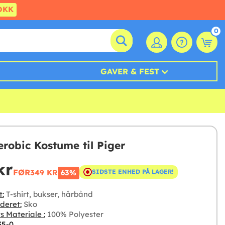
DKK
0
GAVER & FEST
erobic Kostume til Piger
kr
FØR
349 KR
SIDSTE ENHED PÅ LAGER!
63%
t:
T-shirt, bukser, hårbånd
deret:
Sko
s Materiale :
100% Polyester
35-0