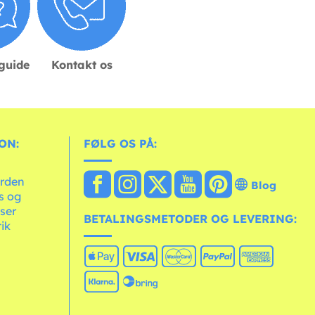
sguide
Kontakt os
ON:
FØLG OS PÅ:
erden
Blog
ts og
ser
BETALINGSMETODER OG LEVERING:
tik