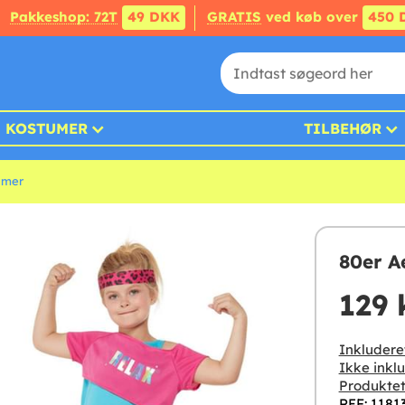
Pakkeshop: 72T
49 DKK
GRATIS
ved køb over
450 
KOSTUMER
TILBEHØR
umer
80er A
129 
Inkludere
Ikke inklu
Produktet
REF: 1181