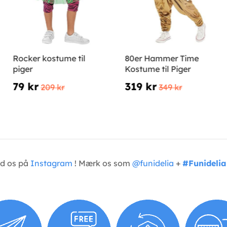
Rocker kostume til
80er Hammer Time
piger
Kostume til Piger
79 kr
319 kr
209 kr
349 kr
ed os på
Instagram
! Mærk os som
@funidelia
+
#Funidelia