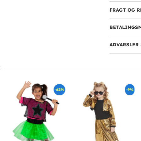
FRAGT OG R
BETALINGS
ADVARSLER 
:
-62%
-9%