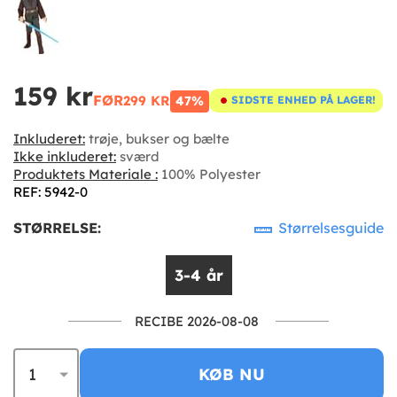
159 kr
FØR
299 KR
47%
SIDSTE ENHED PÅ LAGER!
Inkluderet:
trøje, bukser og bælte
Ikke inkluderet:
sværd
Produktets Materiale :
100% Polyester
REF: 5942-0
STØRRELSE:
Størrelsesguide
3-4 år
RECIBE 2026-08-08
KØB NU