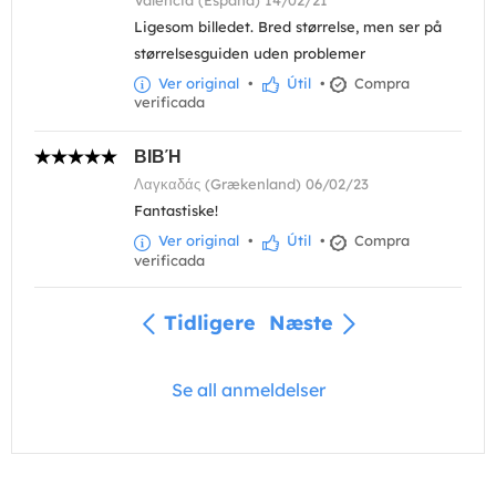
Valencia (España) 14/02/21
Ligesom billedet. Bred størrelse, men ser på
størrelsesguiden uden problemer
Ver original
•
Útil
•
Compra
verificada
ΒΙΒΉ
Λαγκαδάς (Grækenland) 06/02/23
Fantastiske!
Ver original
•
Útil
•
Compra
verificada
Tidligere
Næste
Se all anmeldelser