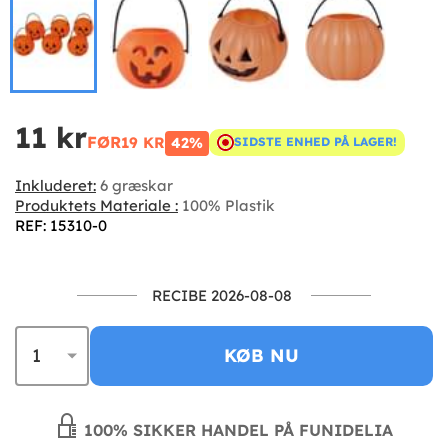
11 kr
FØR
19 KR
42%
SIDSTE ENHED PÅ LAGER!
Inkluderet:
6 græskar
Produktets Materiale :
100% Plastik
REF: 15310-0
RECIBE 2026-08-08
KØB NU
100% SIKKER HANDEL PÅ FUNIDELIA