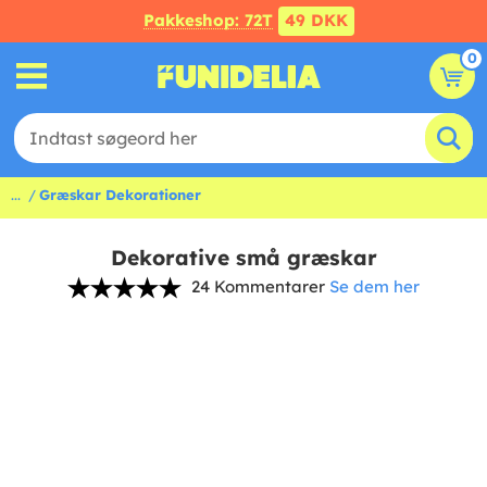
Pakkeshop: 72T
49 DKK
0
...
Græskar Dekorationer
Dekorative små græskar
24 Kommentarer
Se dem her