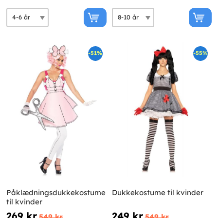
-51%
-55%
Påklædningsdukkekostume
Dukkekostume til kvinder
til kvinder
269 kr
249 kr
549 kr
549 kr