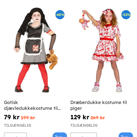
-60%
-52%
Gotisk
Dræberdukke kostume til
djævledukkekostume til
piger
piger
79 kr
129 kr
199 kr
269 kr
TILGÆNGELIG
TILGÆNGELIG