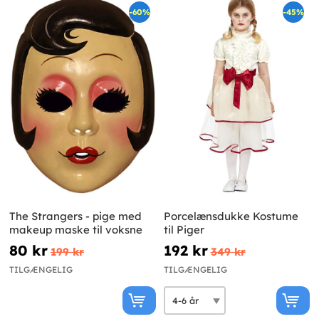
-60%
-45%
The Strangers - pige med
Porcelænsdukke Kostume
makeup maske til voksne
til Piger
80 kr
192 kr
199 kr
349 kr
TILGÆNGELIG
TILGÆNGELIG