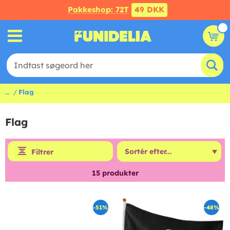
Pakkeshop: 72T
49 DKK
...
Flag
Flag
Filtrer
15
produkter
-51%
-48%