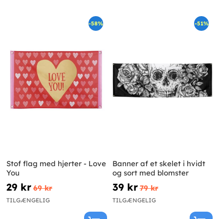
-58%
-51%
Stof flag med hjerter - Love
Banner af et skelet i hvidt
You
og sort med blomster
29 kr
39 kr
69 kr
79 kr
TILGÆNGELIG
TILGÆNGELIG