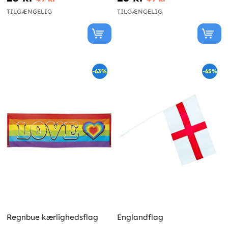
TILGÆNGELIG
TILGÆNGELIG
-63%
-65%
Regnbue kærlighedsflag
Englandflag