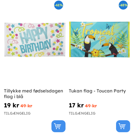
-61%
-65%
Tillykke med fødselsdagen
Tukan flag - Toucan Party
flag i blå
19 kr
17 kr
49 kr
49 kr
TILGÆNGELIG
TILGÆNGELIG