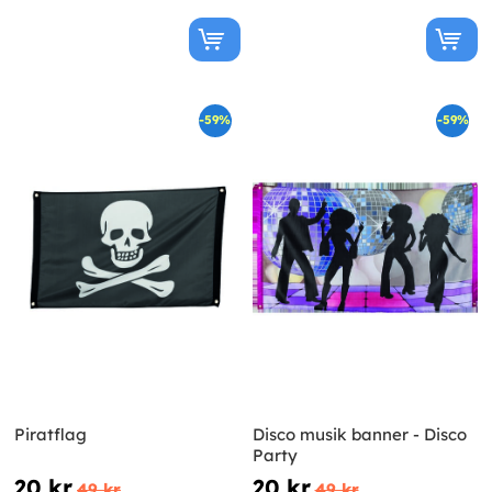
-59%
-59%
Piratflag
Disco musik banner - Disco
Party
20 kr
20 kr
49 kr
49 kr