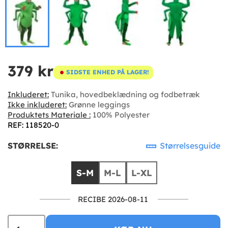
379 kr
SIDSTE ENHED PÅ LAGER!
Inkluderet:
Tunika, hovedbeklædning og fodbetræk
Ikke inkluderet:
Grønne leggings
Produktets Materiale :
100% Polyester
REF: 118520-0
STØRRELSE:
Størrelsesguide
S-M
M-L
L-XL
RECIBE 2026-08-11