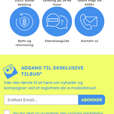
100% sikker
Levering på 24-48
Gratis fragt fra
betaling
timer
600Kr
Bytte og
Størrelsesguide
Kontakt os
returnering
ADGANG TIL EKSKLUSIVE
TILBUD*
Vær den første til at høre om nyheder og
kampagner ved at registrere din e-mailadresse!
ABONNER
Jeg har læst og accepterer den juridiske meddelelse