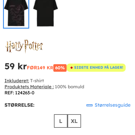
59 kr
FØR
149 KR
60%
SIDSTE ENHED PÅ LAGER!
Inkluderet:
T-shirt
Produktets Materiale :
100% bomuld
REF: 124263-0
STØRRELSE:
Størrelsesguide
L
XL