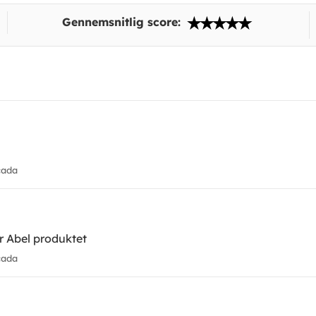
Gennemsnitlig score:
cada
er Abel produktet
cada