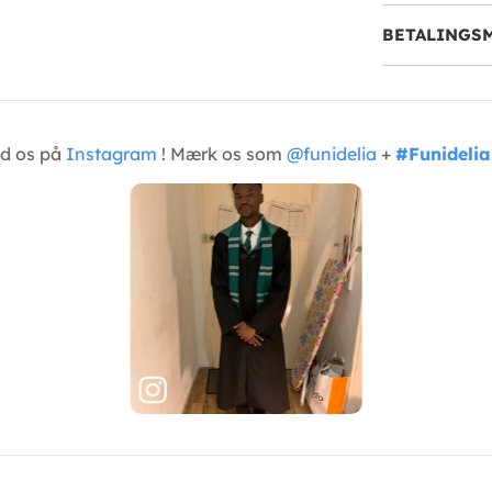
BETALINGS
ed os på
Instagram
! Mærk os som
@funidelia
+
#Funidelia