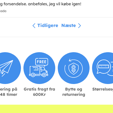
 forsendelse. anbefales, jeg vil købe igen!
cada
Tidligere
Næste
ering på
Gratis fragt fra
Bytte og
Størrelse
48 timer
600Kr
returnering