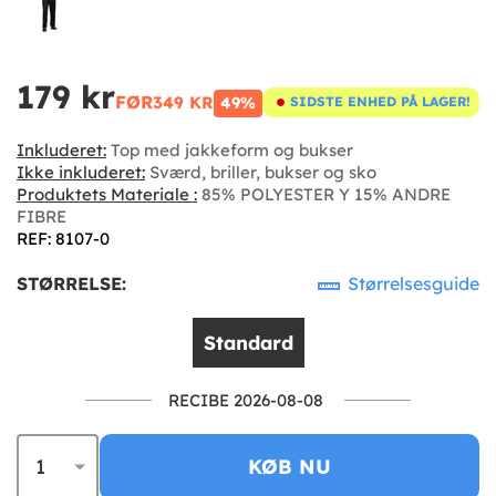
179 kr
FØR
349 KR
49%
SIDSTE ENHED PÅ LAGER!
Inkluderet:
Top med jakkeform og bukser
Ikke inkluderet:
Sværd, briller, bukser og sko
Produktets Materiale :
85% POLYESTER Y 15% ANDRE
FIBRE
REF: 8107-0
STØRRELSE:
Størrelsesguide
Standard
RECIBE 2026-08-08
KØB NU