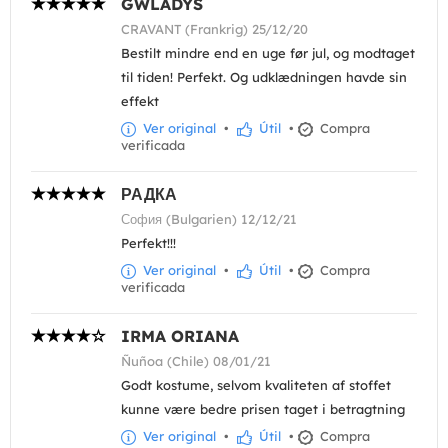
GWLADYS
CRAVANT (Frankrig) 25/12/20
Bestilt mindre end en uge før jul, og modtaget
til tiden! Perfekt. Og udklædningen havde sin
effekt
Ver original
•
Útil
•
Compra
verificada
РАДКА
София (Bulgarien) 12/12/21
Perfekt!!!
Ver original
•
Útil
•
Compra
verificada
IRMA ORIANA
Ñuñoa (Chile) 08/01/21
Godt kostume, selvom kvaliteten af stoffet
kunne være bedre prisen taget i betragtning
Ver original
•
Útil
•
Compra