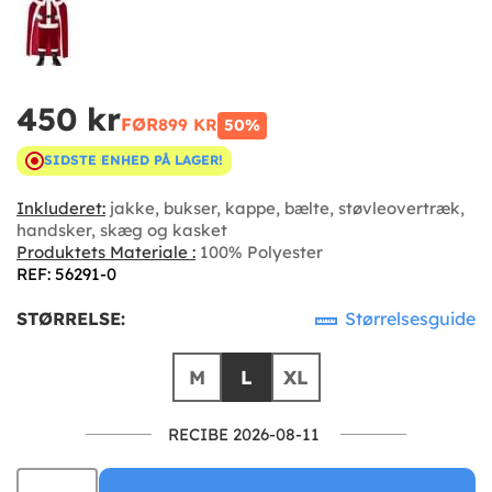
450 kr
FØR
899 KR
50%
SIDSTE ENHED PÅ LAGER!
Inkluderet:
jakke, bukser, kappe, bælte, støvleovertræk,
handsker, skæg og kasket
Produktets Materiale :
100% Polyester
REF: 56291-0
STØRRELSE:
Størrelsesguide
M
L
XL
RECIBE 2026-08-11