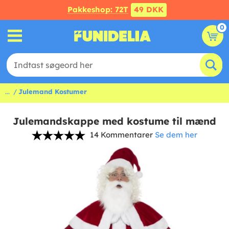
Pakkeshop: 72T
49 DKK
0
...
Julemand Kostumer
Julemandskappe med kostume til mænd
14 Kommentarer
Se dem her