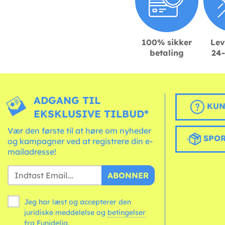
100% sikker
Lev
betaling
24-
ADGANG TIL
KUN
EKSKLUSIVE TILBUD*
Vær den første til at høre om nyheder
SPOR
og kampagner ved at registrere din e-
mailadresse!
ABONNER
Jeg har læst og accepterer den
juridiske meddelelse og
betingelser
fra Funidelia.