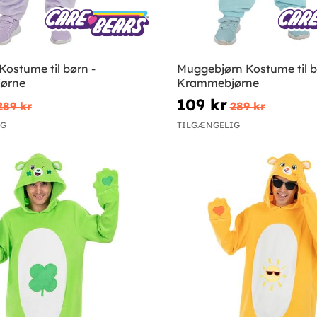
Kostume til børn -
Muggebjørn Kostume til b
ørne
Krammebjørne
109 kr
289 kr
289 kr
IG
TILGÆNGELIG