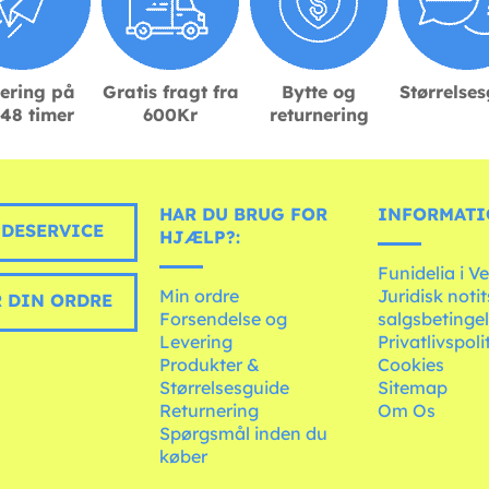
ering på
Gratis fragt fra
Bytte og
Størrelse
48 timer
600Kr
returnering
HAR DU BRUG FOR
INFORMATI
DESERVICE
HJÆLP?:
Funidelia i V
Min ordre
Juridisk noti
 DIN ORDRE
Forsendelse og
salgsbetingel
Levering
Privatlivspoli
Produkter &
Cookies
Størrelsesguide
Sitemap
Returnering
Om Os
Spørgsmål inden du
køber