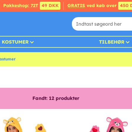
Pakkeshop: 72T
49 DKK
GRATIS
ved køb over
450 
KOSTUMER
TILBEHØR
ostumer
Fandt:
12
produkter