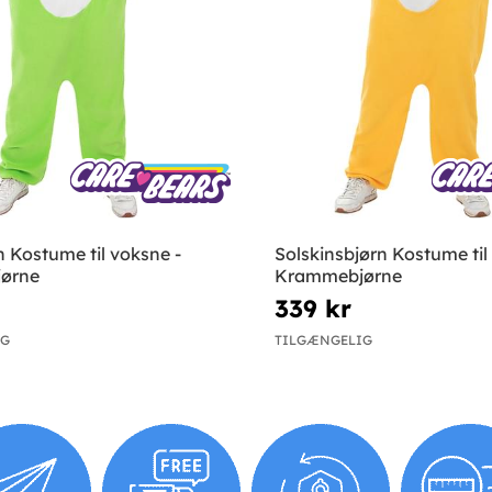
 Kostume til voksne -
Solskinsbjørn Kostume til
ørne
Krammebjørne
339 kr
IG
TILGÆNGELIG