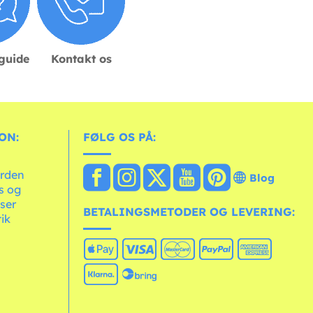
sguide
Kontakt os
ON:
FØLG OS PÅ:
erden
Blog
ts og
ser
BETALINGSMETODER OG LEVERING:
tik