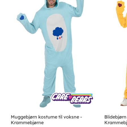
Muggebjørn kostume til voksne -
Blidebjørn
Krammebjørne
Krammebj