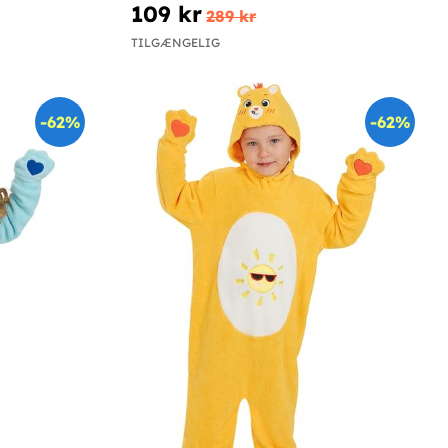
109 kr
289 kr
TILGÆNGELIG
-62%
-62%