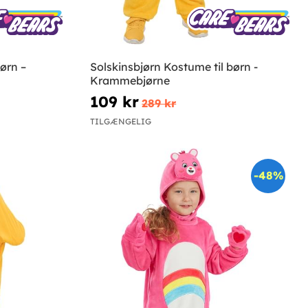
ørn –
Solskinsbjørn Kostume til børn -
Krammebjørne
109 kr
289 kr
TILGÆNGELIG
-48%