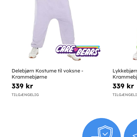
Delebjørn Kostume til voksne -
Lykkebjørn
Krammebjørne
Krammebj
339 kr
339 kr
TILGÆNGELIG
TILGÆNGEL