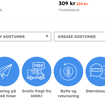
309 kr
339 kr
IG
TILGÆNGELIG
Y KOSTUMER
GREASE KOSTUMER
ering på
Gratis fragt fra
Bytte og
Størrelse
48 timer
600Kr
returnering