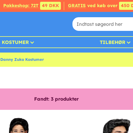
Pakkeshop: 72T
49 DKK
GRATIS
ved køb over
450 
KOSTUMER
TILBEHØR
Danny Zuko Kostumer
Fandt:
3
produkter