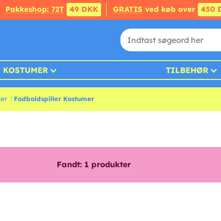
Pakkeshop: 72T
49 DKK
GRATIS
ved køb over
450 
KOSTUMER
TILBEHØR
er
Fodboldspiller Kostumer
Fandt:
1
produkter