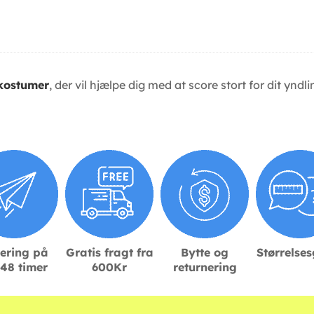
kostumer
, der vil hjælpe dig med at score stort for dit ynd
ering på
Gratis fragt fra
Bytte og
Størrelse
48 timer
600Kr
returnering