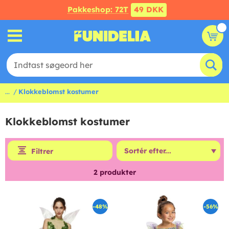
Pakkeshop: 72T
49 DKK
...
Klokkeblomst kostumer
Klokkeblomst kostumer
Filtrer
2
produkter
-48%
-56%