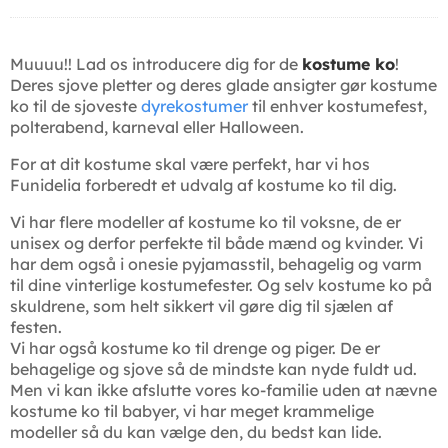
Muuuu!! Lad os introducere dig for de
kostume ko
!
Deres sjove pletter og deres glade ansigter gør kostume
ko til de sjoveste
dyrekostumer
til enhver kostumefest,
polterabend, karneval eller Halloween.
For at dit kostume skal være perfekt, har vi hos
Funidelia forberedt et udvalg af kostume ko til dig.
Vi har flere modeller af kostume ko til voksne, de er
unisex og derfor perfekte til både mænd og kvinder. Vi
har dem også i onesie pyjamasstil, behagelig og varm
til dine vinterlige kostumefester. Og selv kostume ko på
skuldrene, som helt sikkert vil gøre dig til sjælen af
festen.
Vi har også kostume ko til drenge og piger. De er
behagelige og sjove så de mindste kan nyde fuldt ud.
Men vi kan ikke afslutte vores ko-familie uden at nævne
kostume ko til babyer, vi har meget krammelige
modeller så du kan vælge den, du bedst kan lide.