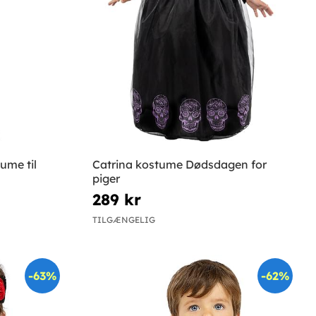
ume til
Catrina kostume Dødsdagen for
piger
289 kr
TILGÆNGELIG
-63%
-62%