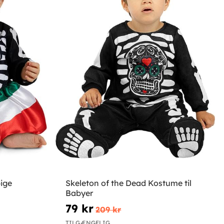
ige
Skeleton of the Dead Kostume til
Babyer
79 kr
209 kr
TILGÆNGELIG