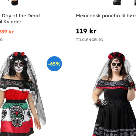
 Day of the Dead
Mexicansk poncho til bør
l Kvinder
119 kr
289 kr
IG
TILGÆNGELIG
-65%