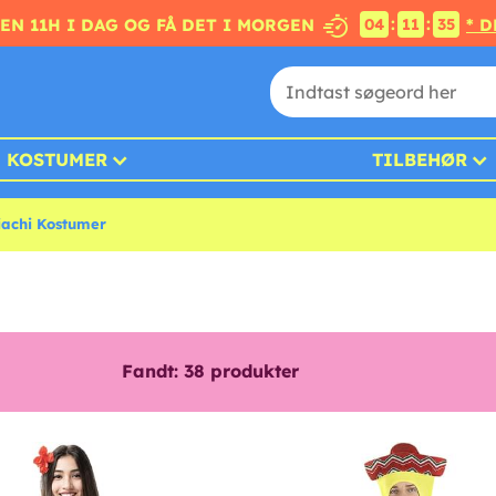
:
:
EN 11H I DAG OG FÅ DET I MORGEN
* 
04
11
33
KOSTUMER
TILBEHØR
iachi Kostumer
Fandt:
38
produkter