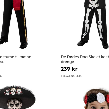
kostume til mænd
De Dødes Dag Skelet kost
lse
drenge
239 kr
IG
TILGÆNGELIG