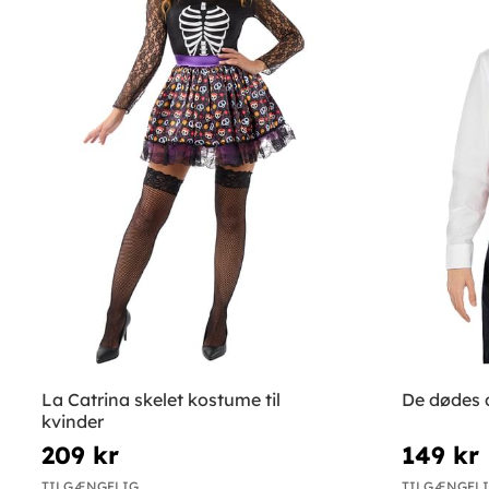
La Catrina skelet kostume til
De dødes 
kvinder
209 kr
149 kr
TILGÆNGELIG
TILGÆNGEL