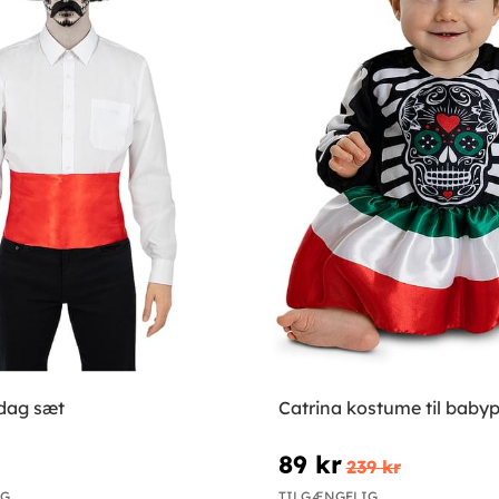
dag sæt
Catrina kostume til babyp
89 kr
239 kr
IG
TILGÆNGELIG