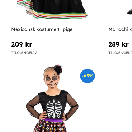
Mexicansk kostume til piger
Mariachi 
209 kr
289 kr
TILGÆNGELIG
TILGÆNGEL
-63%