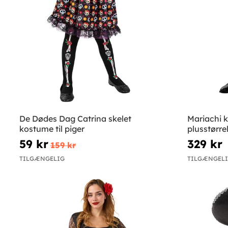
De Dødes Dag Catrina skelet
Mariachi 
kostume til piger
plusstørre
59 kr
329 kr
159 kr
TILGÆNGELIG
TILGÆNGEL