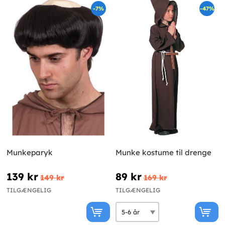
-7%
-47%
Munkeparyk
Munke kostume til drenge
139 kr
89 kr
149 kr
169 kr
TILGÆNGELIG
TILGÆNGELIG