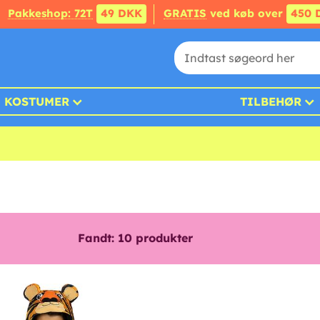
Pakkeshop: 72T
49 DKK
GRATIS
ved køb over
450 
KOSTUMER
TILBEHØR
Fandt:
10
produkter