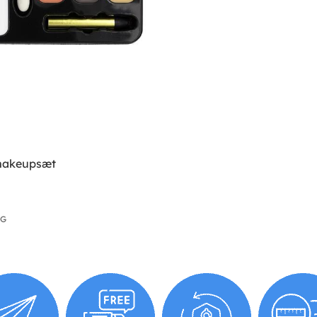
 makeupsæt
IG