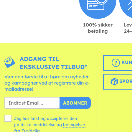
100% sikker
Lev
betaling
24-
ADGANG TIL
KUN
EKSKLUSIVE TILBUD*
Vær den første til at høre om nyheder
SPOR
og kampagner ved at registrere din e-
mailadresse!
ABONNER
Jeg har læst og accepterer den
juridiske meddelelse og
betingelser
fra Funidelia.