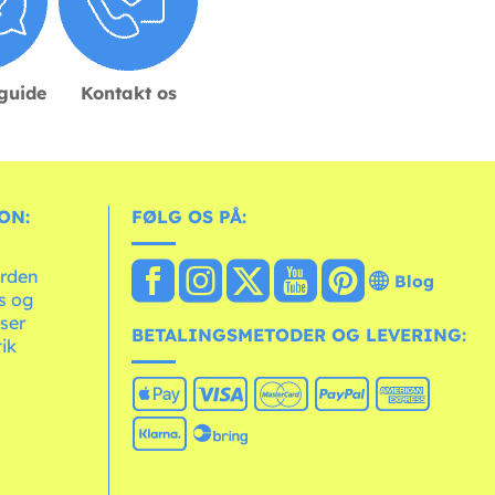
sguide
Kontakt os
ON:
FØLG OS PÅ:
erden
Blog
ts og
ser
BETALINGSMETODER OG LEVERING:
tik