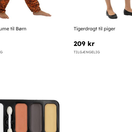
ume til Børn
Tigerdragt til piger
209 kr
IG
TILGÆNGELIG