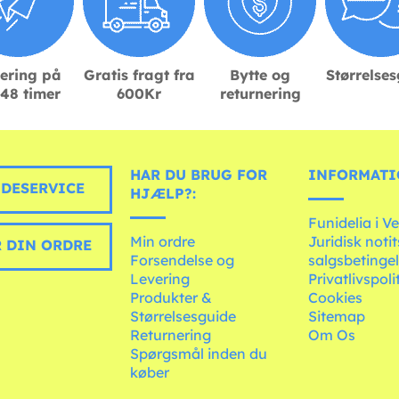
ering på
Gratis fragt fra
Bytte og
Størrelse
48 timer
600Kr
returnering
HAR DU BRUG FOR
INFORMATI
DESERVICE
HJÆLP?:
Funidelia i V
Min ordre
Juridisk noti
 DIN ORDRE
Forsendelse og
salgsbetingel
Levering
Privatlivspoli
Produkter &
Cookies
Størrelsesguide
Sitemap
Returnering
Om Os
Spørgsmål inden du
køber