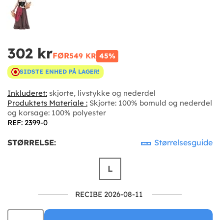
302 kr
FØR
549 KR
45%
SIDSTE ENHED PÅ LAGER!
Inkluderet:
skjorte, livstykke og nederdel
Produktets Materiale :
Skjorte: 100% bomuld og nederdel
og korsage: 100% polyester
REF: 2399-0
STØRRELSE:
Størrelsesguide
L
RECIBE 2026-08-11