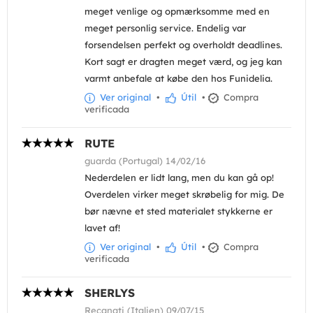
meget venlige og opmærksomme med en
meget personlig service. Endelig var
forsendelsen perfekt og overholdt deadlines.
Kort sagt er dragten meget værd, og jeg kan
varmt anbefale at købe den hos Funidelia.
Ver original
•
Útil
•
Compra
verificada
RUTE
guarda (Portugal) 14/02/16
Nederdelen er lidt lang, men du kan gå op!
Overdelen virker meget skrøbelig for mig. De
bør nævne et sted materialet stykkerne er
lavet af!
Ver original
•
Útil
•
Compra
verificada
SHERLYS
Recanati (Italien) 09/07/15