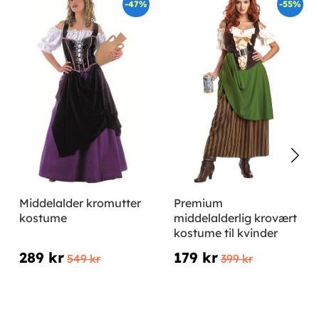
-47%
-55%
Middelalder kromutter
Premium
kostume
middelalderlig krovært
kostume til kvinder
289 kr
179 kr
549 kr
399 kr