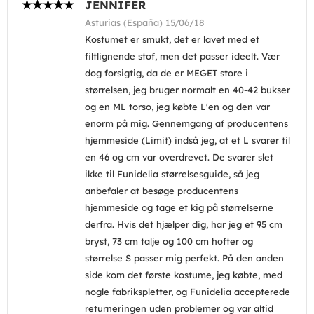
JENNIFER
Asturias (España) 15/06/18
Kostumet er smukt, det er lavet med et
filtlignende stof, men det passer ideelt. Vær
dog forsigtig, da de er MEGET store i
størrelsen, jeg bruger normalt en 40-42 bukser
og en ML torso, jeg købte L'en og den var
enorm på mig. Gennemgang af producentens
hjemmeside (Limit) indså jeg, at et L svarer til
en 46 og cm var overdrevet. De svarer slet
ikke til Funidelia størrelsesguide, så jeg
anbefaler at besøge producentens
hjemmeside og tage et kig på størrelserne
derfra. Hvis det hjælper dig, har jeg et 95 cm
bryst, 73 cm talje og 100 cm hofter og
størrelse S passer mig perfekt. På den anden
side kom det første kostume, jeg købte, med
nogle fabrikspletter, og Funidelia accepterede
returneringen uden problemer og var altid