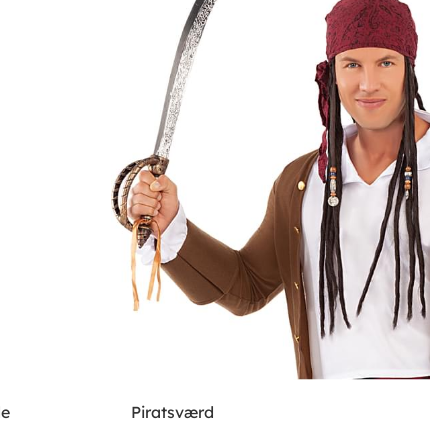
de
Piratsværd