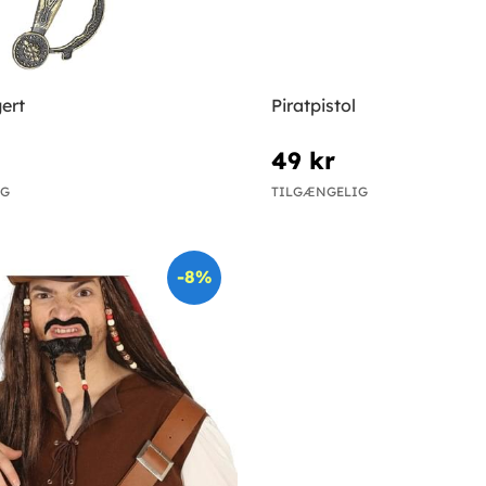
ert
Piratpistol
49 kr
IG
TILGÆNGELIG
-8%