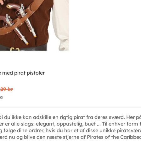
 med pirat pistoler
29 kr
IG
 du ikke kan adskille en rigtig pirat fra deres sværd. Her p
er er alle slags: elegant, oppustelig, buet ... Til enhver fo
g følge dine ordrer, hvis du har et af disse unikke piratsv
ærd nu og blive den næste stjerne af Pirates of the Caribbea