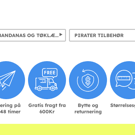
PIRATER BANDANAS OG TØKLÆDER
PIRATER TILBEHØR
ering på
Gratis fragt fra
Bytte og
Størrelse
48 timer
600Kr
returnering