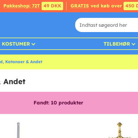
Pakkeshop: 72T
49 DKK
GRATIS
ved køb over
450 
KOSTUMER
TILBEHØR
rd, Katanaer & Andet
& Andet
Fandt:
10
produkter