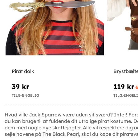
Pirat dolk
Brystbælte
39 kr
119 kr
1
TILGÆNGELIG
TILGÆNGEL
Hvad ville Jack Sparrow være uden sit sværd? Intet! Fordi
du kan bruge til at fuldende dit utrolige pirat kostume. D
dem med nogle nye skattejagter. Alle vil respektere dig o
sejle havene på The Black Pearl, skal du købe dit piratsv