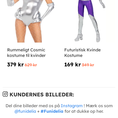
Rummeligt Cosmic
Futuristisk Kvinde
kostume til kvinder
Kostume
379 kr
169 kr
629 kr
349 kr
KUNDERNES BILLEDER:
Del dine billeder med os på
Instagram
! Mærk os som
@funidelia
+
#Funidelia
for at dukke op her.