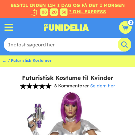
BESTIL INDEN 11H I DAG OG FÅ DET I MORGEN
* DHL EXPRESS
:
:
08
20
55
0
...
Futuristisk Kostumer
Futuristisk Kostume til Kvinder
8 Kommentarer
Se dem her