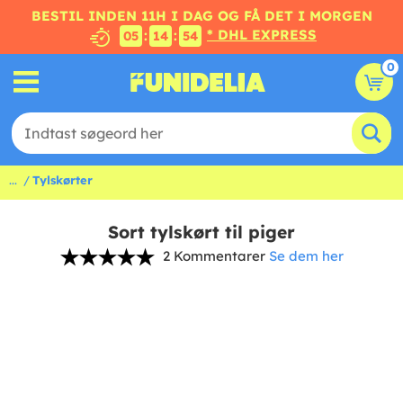
BESTIL INDEN 11H I DAG OG FÅ DET I MORGEN
* DHL EXPRESS
:
:
05
14
53
0
...
Tylskørter
Sort tylskørt til piger
2 Kommentarer
Se dem her