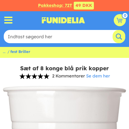
Pakkeshop: 72T
49 DKK
0
...
fest Briller
Sæt af 8 konge blå prik kopper
2 Kommentarer
Se dem her