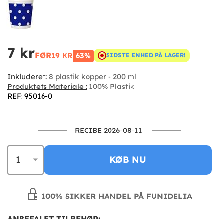
7 kr
FØR
19 KR
63%
SIDSTE ENHED PÅ LAGER!
Inkluderet:
8 plastik kopper - 200 ml
Produktets Materiale :
100% Plastik
REF: 95016-0
RECIBE 2026-08-11
KØB NU
100% SIKKER HANDEL PÅ FUNIDELIA
ANBEFALET TILBEHØR: