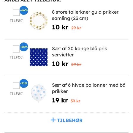
-66%
8 store tallerkner guld prikker
samling (23 cm)
TILFØJ
10 kr
29 kr
-66%
Sæt af 20 konge blå prik
servietter
TILFØJ
10 kr
29 kr
-51%
Sæt af 6 hivde ballonner med bå
prikker
TILFØJ
19 kr
39 kr
TILBEHØR