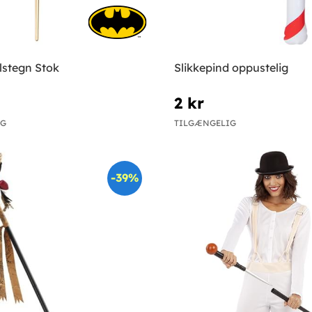
stegn Stok
Slikkepind oppustelig
2 kr
IG
TILGÆNGELIG
-39%