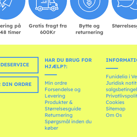
ering på
Gratis fragt fra
Bytte og
Størrelse
48 timer
600Kr
returnering
HAR DU BRUG FOR
INFORMATI
DESERVICE
HJÆLP?:
Funidelia i V
Min ordre
Juridisk noti
 DIN ORDRE
Forsendelse og
salgsbetingel
Levering
Privatlivspoli
Produkter &
Cookies
Størrelsesguide
Sitemap
Returnering
Om Os
Spørgsmål inden du
køber