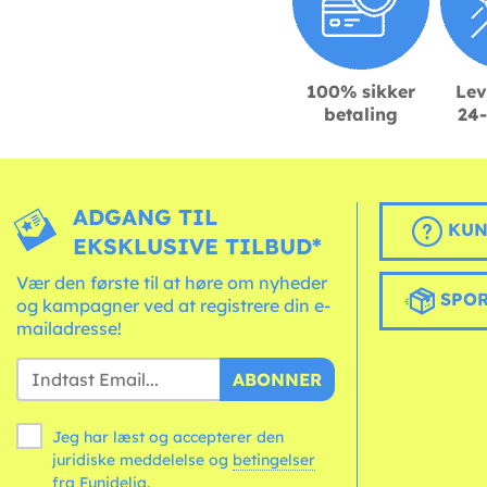
100% sikker
Lev
betaling
24-
ADGANG TIL
KUN
EKSKLUSIVE TILBUD*
Vær den første til at høre om nyheder
SPOR
og kampagner ved at registrere din e-
mailadresse!
ABONNER
Jeg har læst og accepterer den
juridiske meddelelse og
betingelser
fra Funidelia.