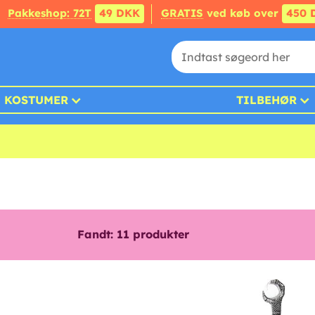
Pakkeshop: 72T
49 DKK
GRATIS
ved køb over
450 
KOSTUMER
TILBEHØR
Fandt:
11
produkter