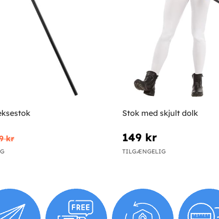
ksestok
Stok med skjult dolk
149 kr
9 kr
IG
TILGÆNGELIG