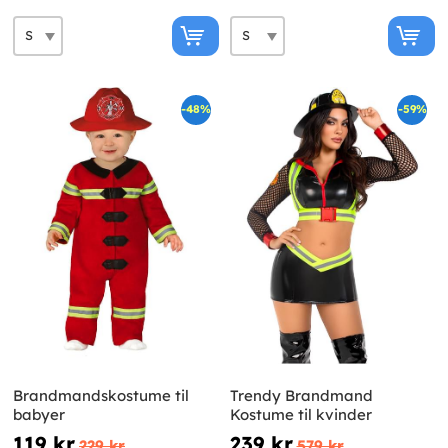
-48%
-59%
Brandmandskostume til
Trendy Brandmand
babyer
Kostume til kvinder
119 kr
239 kr
229 kr
579 kr