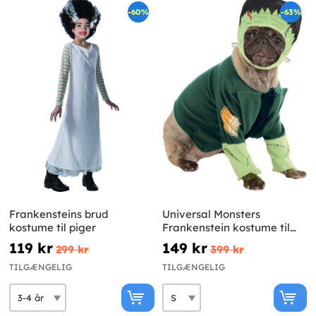
-60%
-63%
Frankensteins brud
Universal Monsters
kostume til piger
Frankenstein kostume til
hunde
119 kr
149 kr
299 kr
399 kr
TILGÆNGELIG
TILGÆNGELIG