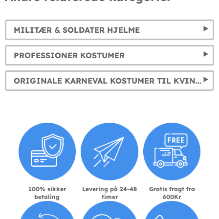
MILITÆR & SOLDATER HJELME
PROFESSIONER KOSTUMER
ORIGINALE KARNEVAL KOSTUMER TIL KVINDER, MÆND OG BØRN
100% sikker
Levering på 24-48
Gratis fragt fra
betaling
timer
600Kr