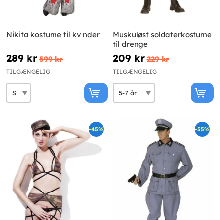
Nikita kostume til kvinder
Muskuløst soldaterkostume
til drenge
289 kr
209 kr
599 kr
229 kr
TILGÆNGELIG
TILGÆNGELIG
-45%
-55%