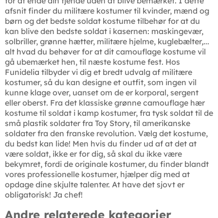
for at ende din fjende uden at blive bemærket. I dette
afsnit finder du militære kostumer til kvinder, mænd og
børn og det bedste soldat kostume tilbehør for at du
kan blive den bedste soldat i kasernen: maskingevær,
solbriller, grønne hætter, militære hjelme, kuglebælter,...
alt hvad du behøver for at dit camouflage kostume vil
gå ubemærket hen, til næste kostume fest. Hos
Funidelia tilbyder vi dig et bredt udvalg af militære
kostumer, så du kan designe et outfit, som ingen vil
kunne klage over, uanset om de er korporal, sergent
eller oberst. Fra det klassiske grønne camouflage hær
kostume til soldat i kamp kostumer, fra tysk soldat til de
små plastik soldater fra Toy Story, til amerikanske
soldater fra den franske revolution. Vælg det kostume,
du bedst kan lide! Men hvis du finder ud af at det at
være soldat, ikke er for dig, så skal du ikke være
bekymret, fordi de originale kostumer, du finder blandt
vores professionelle kostumer, hjælper dig med at
opdage dine skjulte talenter. At have det sjovt er
obligatorisk! Ja chef!
Andre relaterede kategorier