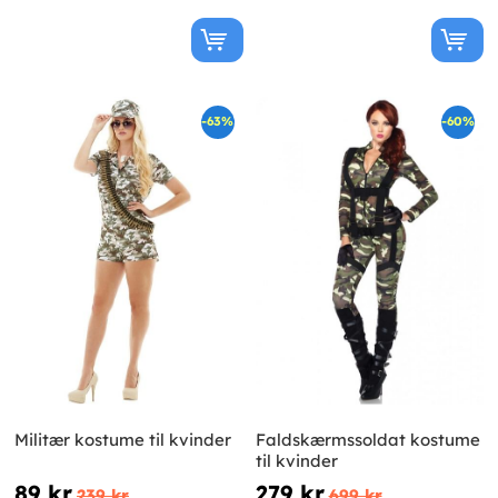
-63%
-60%
Militær kostume til kvinder
Faldskærmssoldat kostume
til kvinder
89 kr
279 kr
239 kr
699 kr