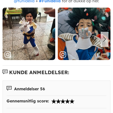
@funidelia
+
#Funidelia
for at dukke op her.
KUNDE ANMELDELSER:
Anmeldelser 56
Gennemsnitlig score: