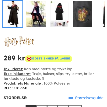
289 kr
SIDSTE ENHED PÅ LAGER!
Inkluderet:
Kap med hætte og trykt lap
Ikke inkluderet:
Trøje, bukser, slips, tryllestav, briller,
tørklæde og kosteskaft
Produktets Materiale :
100% Polyester
REF: 118179-0
STØRRELSE:
Størrelsesguide