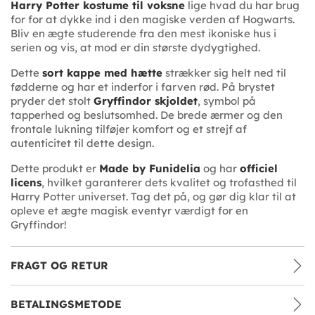
Harry Potter kostume til voksne
lige hvad du har brug
for for at dykke ind i den magiske verden af Hogwarts.
Bliv en ægte studerende fra den mest ikoniske hus i
serien og vis, at mod er din største dydygtighed.
Dette
sort kappe med hætte
strækker sig helt ned til
fødderne og har et inderfor i farven rød. På brystet
pryder det stolt
Gryffindor skjoldet
, symbol på
tapperhed og beslutsomhed. De brede ærmer og den
frontale lukning tilføjer komfort og et strejf af
autenticitet til dette design.
Dette produkt er
Made by Funidelia
og har
officiel
licens
, hvilket garanterer dets kvalitet og trofasthed til
Harry Potter universet. Tag det på, og gør dig klar til at
opleve et ægte magisk eventyr værdigt for en
Gryffindor!
FRAGT OG RETUR
BETALINGSMETODE