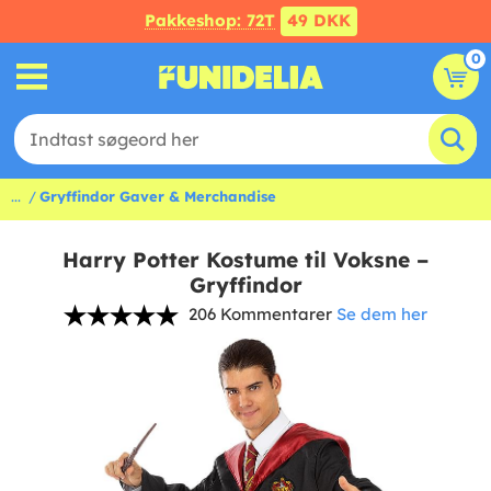
Pakkeshop: 72T
49 DKK
0
...
Gryffindor Gaver & Merchandise
Harry Potter Kostume til Voksne –
Gryffindor
206 Kommentarer
Se dem her