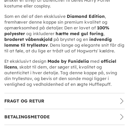
ønsker et strejf af autencitet til deres Harry Potter
kostume eller cosplay.
Som en del af den eksklusive
Diamond Edition
,
fremhæver denne kappe sin premium kvalitet og
opmærksomhed på detaljer. Den er lavet af
100%
polyester
og inkluderer
hætte med gul foring
,
broderet våbenskjold
på brystet og en
indvendig
lomme til tryllestav
. Dens lange og elegante snit får dig
til at føle, at du lige er trådt ud af Hogwarts' kældre.
Et eksklusivt design
Made by Funidelia
med
officiel
licens
, skabt til dem, der søger stil, kvalitet og
autenticitet i hver detalje. Tag denne kappe på, sving
din tryllestav, og bevis at den sande magi ligger i
venlighed og vedholdenhed af en ægte Hufflepuff.
FRAGT OG RETUR
BETALINGSMETODE