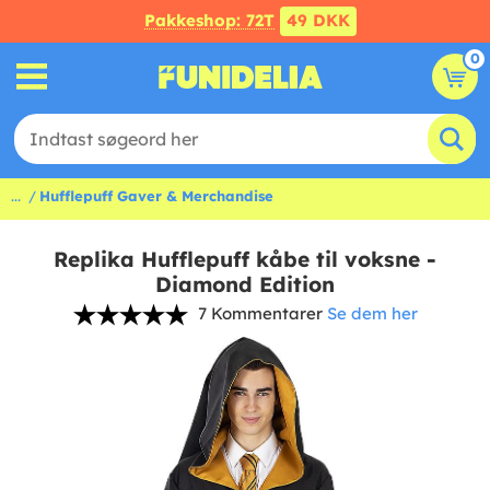
Pakkeshop: 72T
49 DKK
0
...
Hufflepuff Gaver & Merchandise
Replika Hufflepuff kåbe til voksne -
Diamond Edition
7 Kommentarer
Se dem her