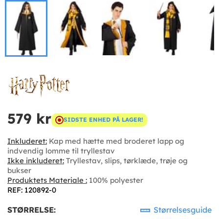
579 kr
SIDSTE ENHED PÅ LAGER!
Inkluderet:
Kap med hætte med broderet lapp og
indvendig lomme til tryllestav
Ikke inkluderet:
Tryllestav, slips, tørklæde, trøje og
bukser
Produktets Materiale :
100% polyester
REF: 120892-0
STØRRELSE:
Størrelsesguide