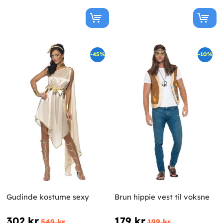
-45%
-10%
Gudinde kostume sexy
Brun hippie vest til voksne
302 kr
179 kr
549 kr
199 kr