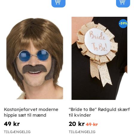
-59%
Kastanjefarvet moderne
"Bride to Be" Rødguld skærf
hippie sæt til mænd
til kvinder
49 kr
20 kr
49 kr
TILGÆNGELIG
TILGÆNGELIG