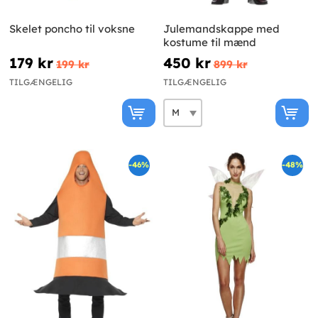
Skelet poncho til voksne
Julemandskappe med
kostume til mænd
179 kr
450 kr
199 kr
899 kr
TILGÆNGELIG
TILGÆNGELIG
-46%
-48%