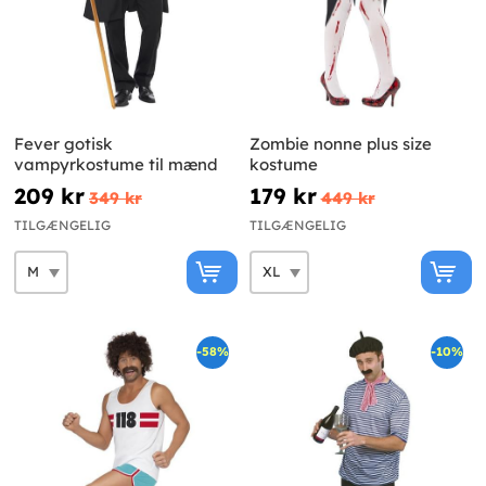
Fever gotisk
Zombie nonne plus size
vampyrkostume til mænd
kostume
209 kr
179 kr
349 kr
449 kr
TILGÆNGELIG
TILGÆNGELIG
-58%
-10%