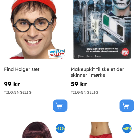
Find Holger sæt
Makeupkit til skelet der
skinner i mørke
99 kr
59 kr
TILGÆNGELIG
TILGÆNGELIG
-45%
-65%