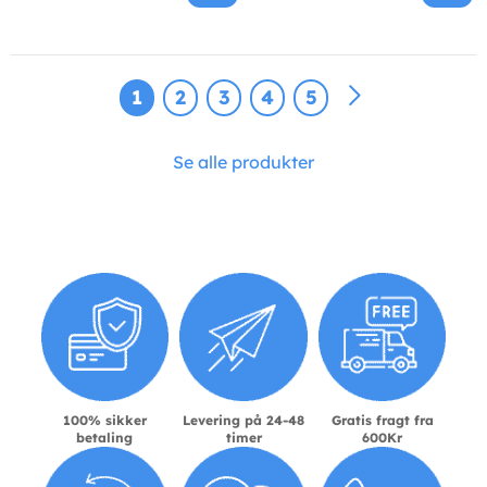
1
2
3
4
5
Se alle produkter
100% sikker
Levering på 24-48
Gratis fragt fra
betaling
timer
600Kr