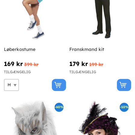
Løberkostume
Franskmand kit
169 kr
179 kr
399 kr
199 kr
TILGÆNGELIG
TILGÆNGELIG
-60%
-10%