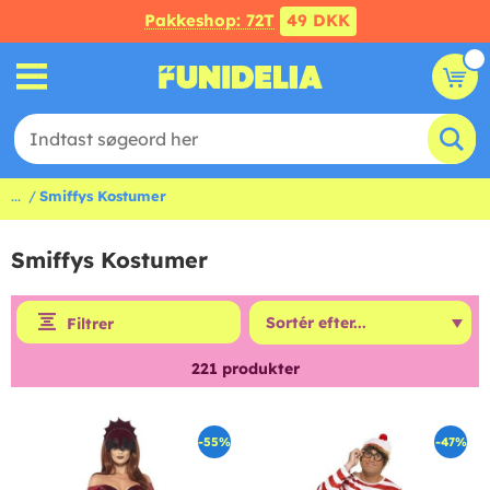
Pakkeshop: 72T
49 DKK
...
Smiffys Kostumer
Smiffys Kostumer
Filtrer
221
produkter
-55%
-47%